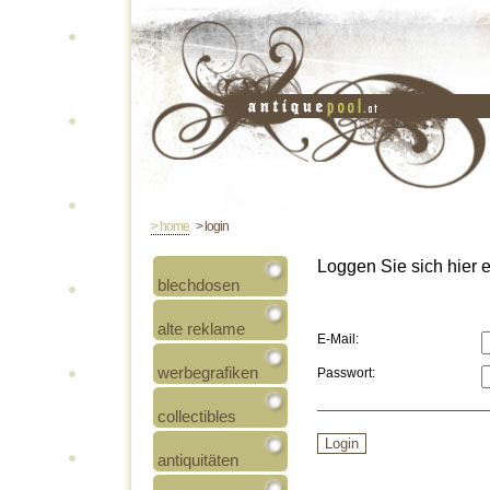
> home
> login
Loggen Sie sich hier ei
blechdosen
alte reklame
E-Mail:
werbegrafiken
Passwort:
collectibles
antiquitäten