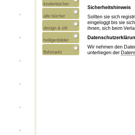
kinderbücher
Sicherheitshinweis
alte bücher
Sollten sie sich regist
eingeloggt bis sie si
design & stil
ihnen, sich beim Ver
Datenschutzerkläru
heiligenbilder
Wir nehmen den Datens
flohmarkt
unterliegen der
Datens