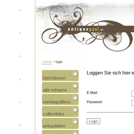
> home
> login
Loggen Sie sich hier ei
blechdosen
alte reklame
E-Mail:
werbegrafiken
Passwort:
collectibles
antiquitäten