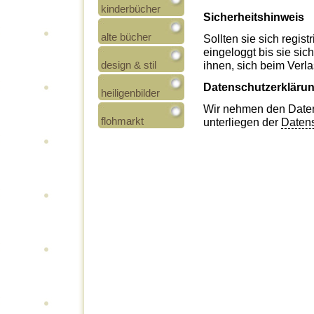
kinderbücher
Sicherheitshinweis
alte bücher
Sollten sie sich regist
eingeloggt bis sie si
design & stil
ihnen, sich beim Ver
Datenschutzerkläru
heiligenbilder
Wir nehmen den Datens
flohmarkt
unterliegen der
Datens