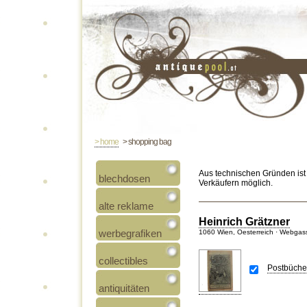
> home
> shopping bag
Aus technischen Gründen ist
blechdosen
Verkäufern möglich.
alte reklame
Heinrich Grätzner
werbegrafiken
1060 Wien, Oesterreich · Webgas
collectibles
Postbüchel
antiquitäten