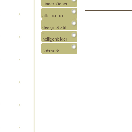
kinderbücher
alte bücher
design & stil
heiligenbilder
flohmarkt