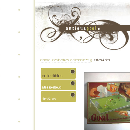
> home
> collectibles
> altes spielzeug
> dies & das
collectibles
altes spielzeug
dies & das