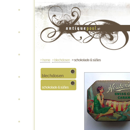
> home
> blechdosen
> schokolade & süßes
blechdosen
schokolade & süßes