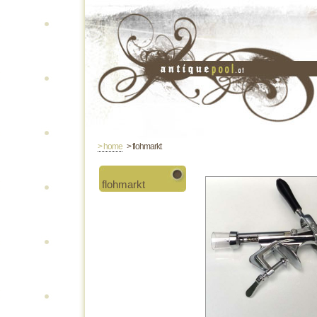
> home
> flohmarkt
flohmarkt