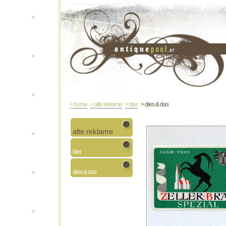
> home
> alte reklame
> bier
> dies & das
alte reklame
bier
dies & das