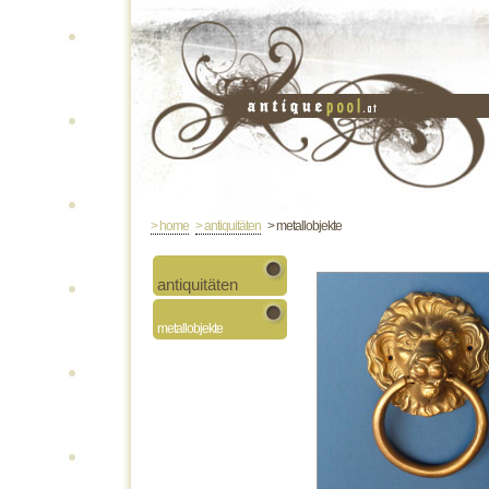
> home
> antiquitäten
> metallobjekte
antiquitäten
metallobjekte