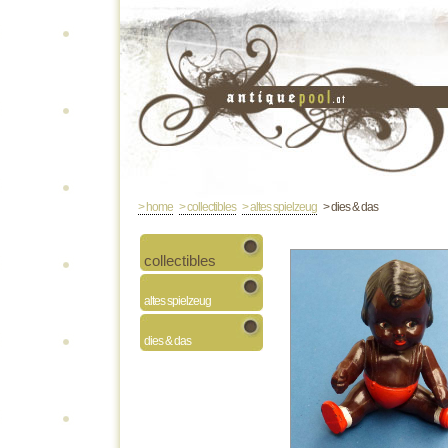
> home
> collectibles
> altes spielzeug
> dies & das
collectibles
altes spielzeug
dies & das