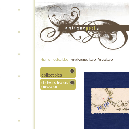
> home
> collectibles
> glückwunschkarten / grusskarten
collectibles
glückwunschkarten /
grusskarten