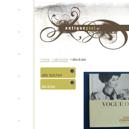
> home
> alte bücher
> dies & das
alte bücher
dies & das