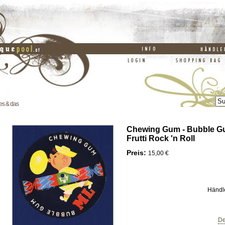
es & das
Chewing Gum - Bubble Gu
Frutti Rock 'n Roll
Preis:
15,00 €
Händl
De