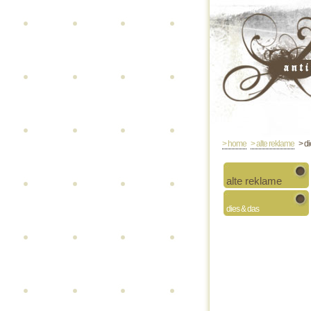
> home
> alte reklame
> di
alte reklame
dies & das