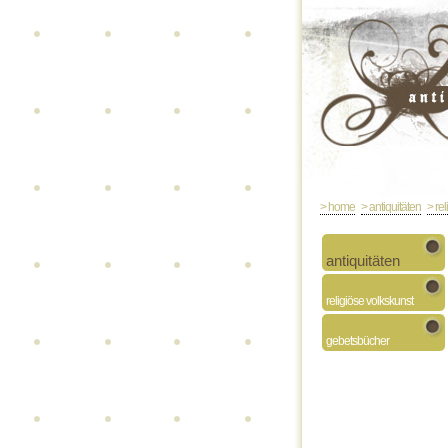
> home
> antiquitäten
> re
antiquitäten
religiöse volkskunst
gebetsbücher