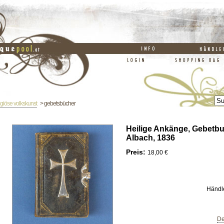
ligiöse volkskunst
> gebetsbücher
Heilige Ankänge, Gebetbu
Albach, 1836
Preis:
18,00 €
Händl
De