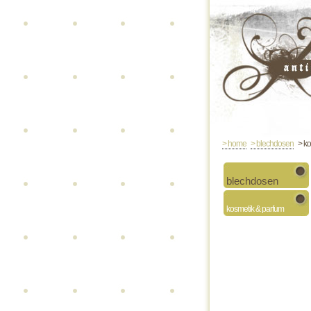
> home
> blechdosen
> ko
blechdosen
kosmetik & parfum