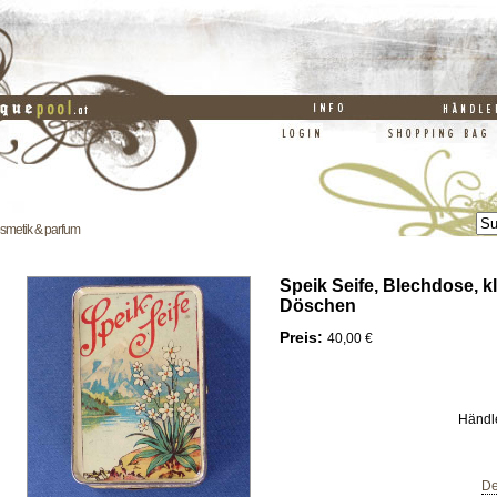
smetik & parfum
Speik Seife, Blechdose, k
Döschen
Preis:
40,00 €
Händl
De