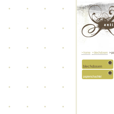
> home
> blechdosen
> pa
blechdosen
papierschachtel