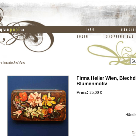
hokolade & süßes
Firma Heller Wien, Blechd
Blumenmotiv
Preis:
25,00 €
Händl
De