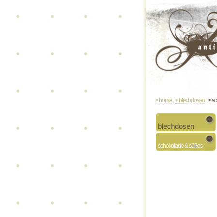
> home
> blechdosen
> sc
blechdosen
schokolade & süßes