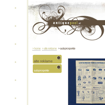
> home
> alte reklame
> autoprospekte
alte reklame
autoprospekte