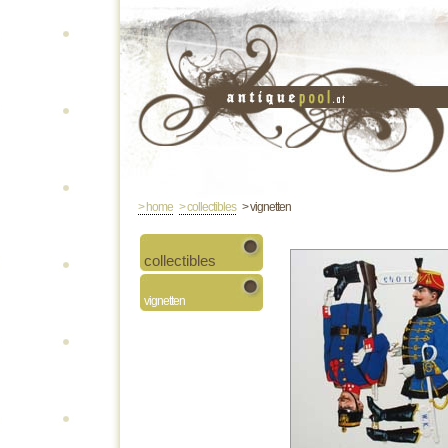
> home
> collectibles
> vignetten
collectibles
vignetten