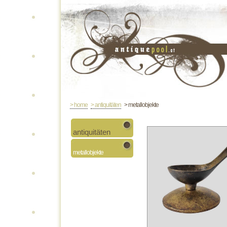
> home
> antiquitäten
> metallobjekte
antiquitäten
metallobjekte