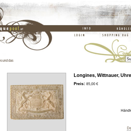
es und das
Longines, Wittnauer, Uhr
Preis:
85,00 €
Händl
De