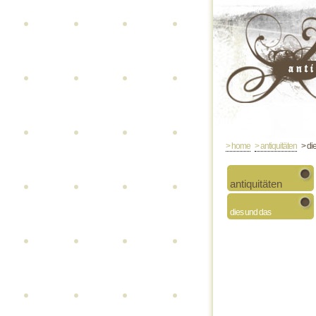
> home
> antiquitäten
> di
antiquitäten
dies und das