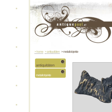
> home
> antiquitäten
> metallobjekte
antiquitäten
metallobjekte