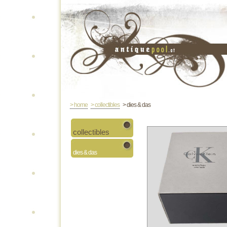
> home
> collectibles
> dies & das
collectibles
dies & das