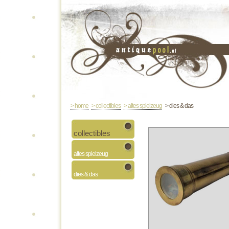
> home
> collectibles
> altes spielzeug
> dies & das
collectibles
altes spielzeug
dies & das