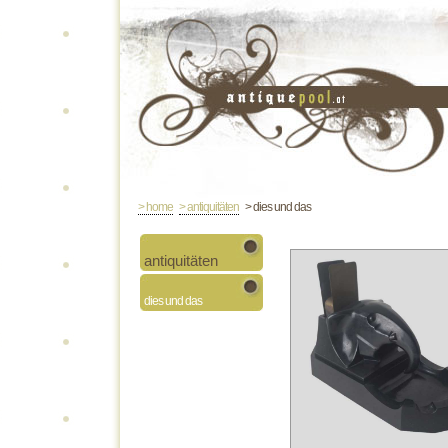
> home
> antiquitäten
> dies und das
antiquitäten
dies und das