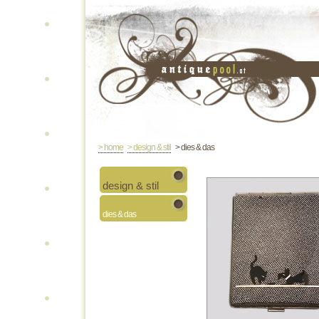
> home
> design & stil
> dies & das
design & stil
dies & das