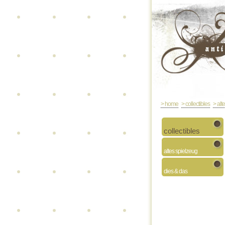
> home
> collectibles
> alt
collectibles
altes spielzeug
dies & das