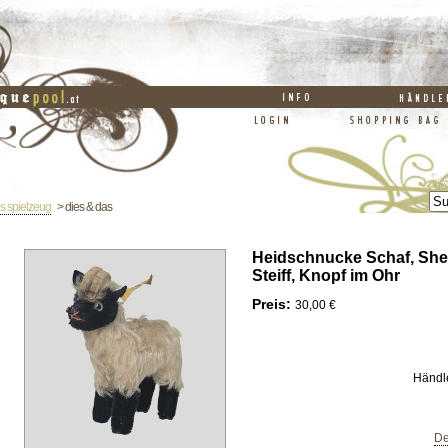
es spielzeug
> dies & das
Heidschnucke Schaf, She
Steiff, Knopf im Ohr
Preis:
30,00 €
Händl
De