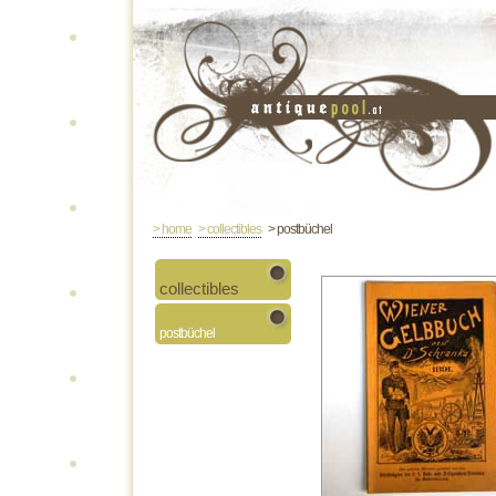
> home
> collectibles
> postbüchel
collectibles
postbüchel