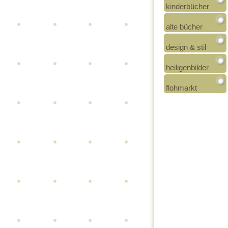
kinderbücher
alte bücher
design & stil
heiligenbilder
flohmarkt