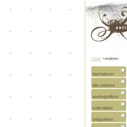
> home
> empfehlen
blechdosen
alte reklame
werbegrafiken
collectibles
antiquitäten