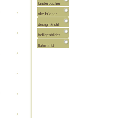
kinderbücher
alte bücher
design & stil
heiligenbilder
flohmarkt