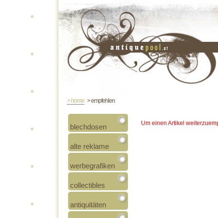
> home
> empfehlen
Um einen Artikel weiterzuemp
blechdosen
alte reklame
werbegrafiken
collectibles
antiquitäten