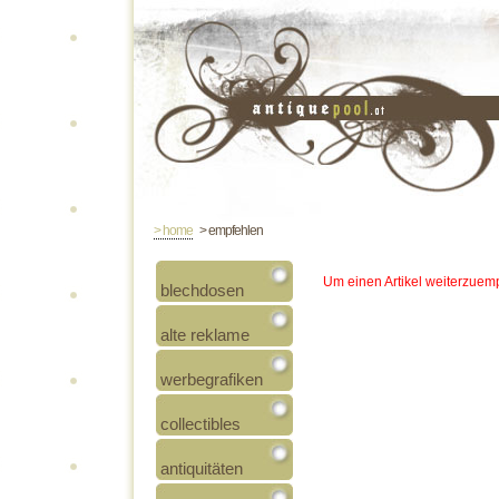
> home
> empfehlen
Um einen Artikel weiterzuemp
blechdosen
alte reklame
werbegrafiken
collectibles
antiquitäten