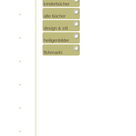
kinderbücher
alte bücher
design & stil
heiligenbilder
flohmarkt