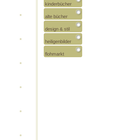
kinderbücher
alte bücher
design & stil
heiligenbilder
flohmarkt