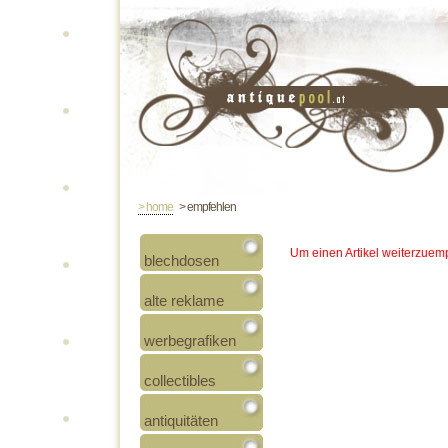
> home
> empfehlen
Um einen Artikel weiterzuemp
blechdosen
alte reklame
werbegrafiken
collectibles
antiquitäten