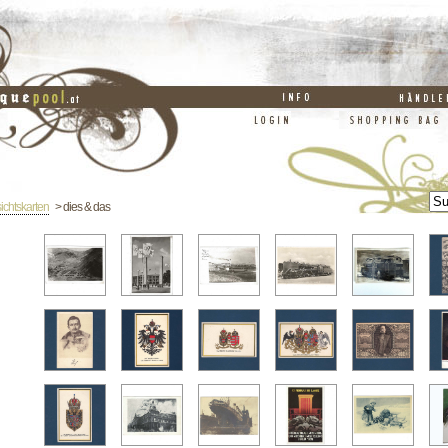
ichtskarten
> dies & das