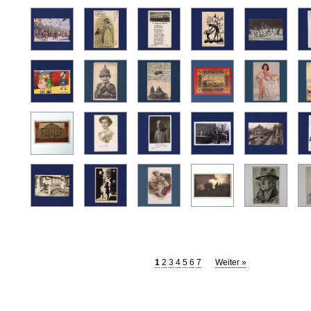
1
2
3
4
5
6
7
Weiter »