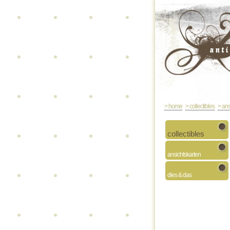
> home
> collectibles
> ans
collectibles
ansichtskarten
dies & das