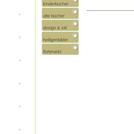
kinderbücher
alte bücher
design & stil
heiligenbilder
flohmarkt