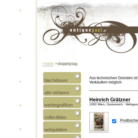
> home
> shopping bag
Aus technischen Gründen ist
blechdosen
Verkäufern möglich.
alte reklame
Heinrich Grätzner
werbegrafiken
1060 Wien, Oesterreich · Webgas
collectibles
Postbüchel
antiquitäten