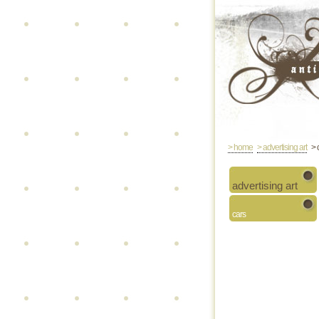
> home
> advertising art
> 
advertising art
cars