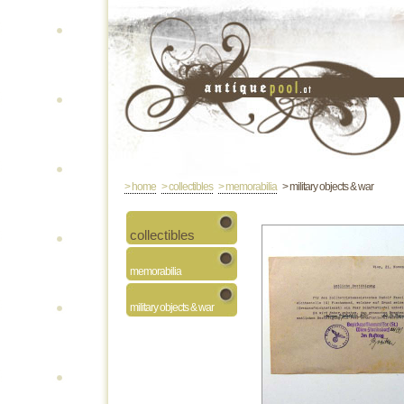
> home
> collectibles
> memorabilia
> military objects & war
collectibles
memorabilia
military objects & war