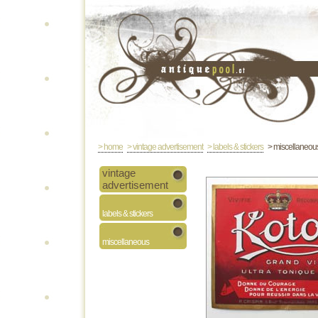
> home
> vintage advertisement
> labels & stickers
> miscellaneo
vintage
advertisement
labels & stickers
miscellaneous