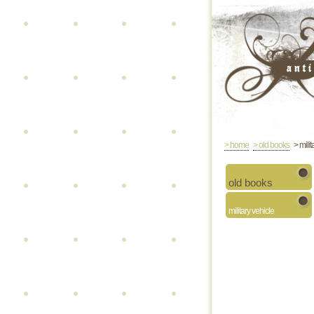
> home
> old books
> milit
old books
military vehicle