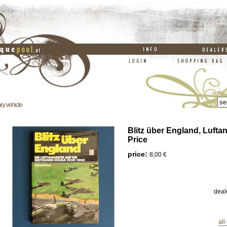
ary vehicle
Blitz über England, Luftang
Price
price:
8,00 €
deal
all