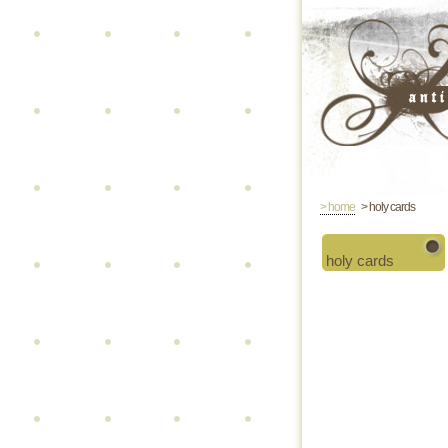
> home
> holy cards
holy cards