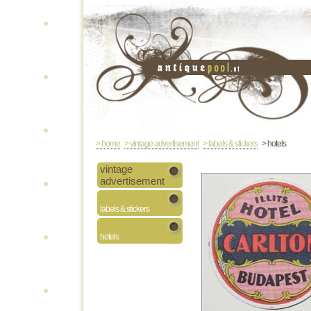
> home
> vintage advertisement
> labels & stickers
> hotels
vintage
advertisement
labels & stickers
hotels