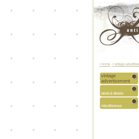
> home
> vintage advertis
vintage
advertisement
labels & stickers
miscellaneous