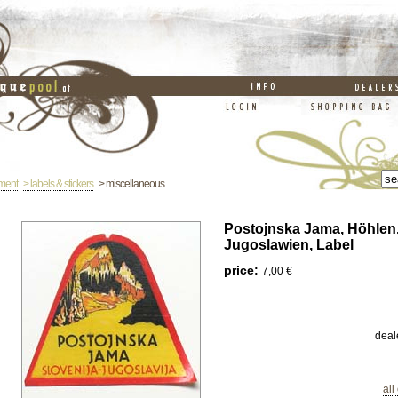
ement
> labels & stickers
> miscellaneous
Postojnska Jama, Höhlen
Jugoslawien, Label
price:
7,00 €
deal
all