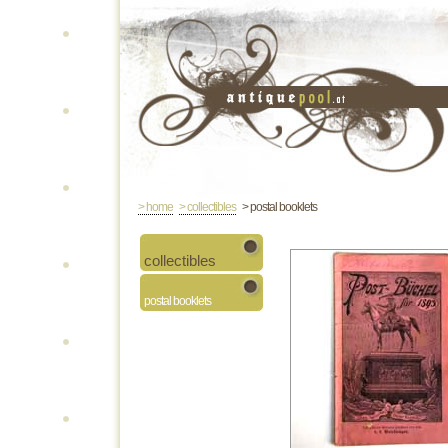
> home
> collectibles
> postal booklets
collectibles
postal booklets