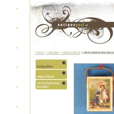
> home
> antiquities
> religious folk art
> crib & christmas tree decor
antiquities
religious folk art
crib & christmas tree
decoration